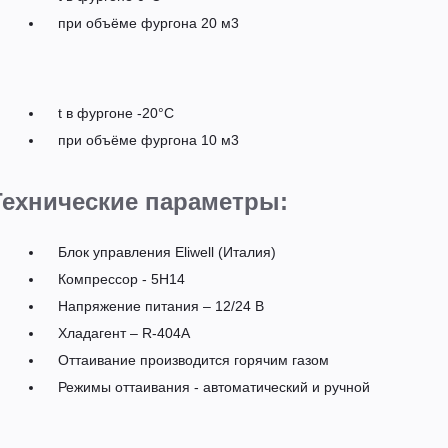
при объёме фургона 20 м3
t в фургоне -20°C
при объёме фургона 10 м3
Технические параметры:
Блок управления Eliwell (Италия)
Компрессор - 5H14
Напряжение питания – 12/24 В
Хладагент – R-404A
Оттаивание производится горячим газом
Режимы оттаивания - автоматический и ручной