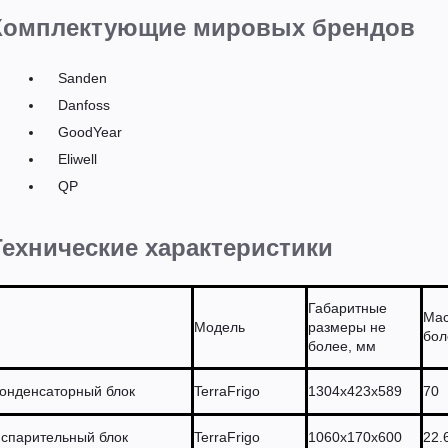
Комплектующие мировых брендов
Sanden
Danfoss
GoodYear
Eliwell
QP
Технические характеристики
Габаритные
Мас
Модель
размеры не
бол
более, мм
онденсаторный блок
TerraFrigo
1304х423х589
70
спарительный блок
TerraFrigo
1060х170х600
22.